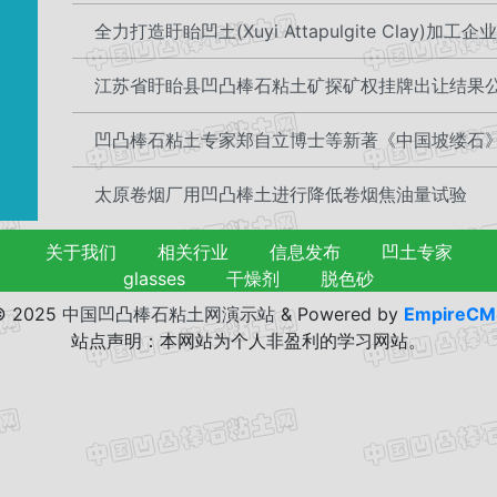
全力打造盱眙凹土(Xuyi Attapulgite Clay)加工企
江苏省盱眙县凹凸棒石粘土矿探矿权挂牌出让结果
凹凸棒石粘土专家郑自立博士等新著《中国坡缕石
太原卷烟厂用凹凸棒土进行降低卷烟焦油量试验
关于我们
相关行业
信息发布
凹土专家
glasses
干燥剂
脱色砂
© 2025
中国凹凸棒石粘土网演示站
&
Powered by
EmpireCM
站点声明：本网站为个人非盈利的学习网站。