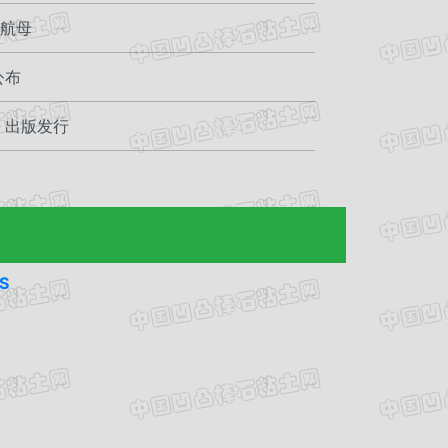
业航母
公布
》出版发行
S