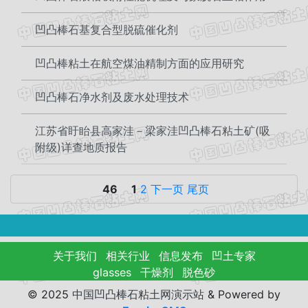
凹凸棒石基复合型脱硫催化剂
凹凸棒粘土在航空煤油精制方面的应用研究
凹凸棒石净水剂及废水处理技术
江苏省盱眙县高家洼－梁家洼凹凸棒石粘土矿(吸
附级)详查地质报告
46
1
2
下一页
尾页
关于我们
相关行业
信息发布
凹土专家
glasses
干燥剂
脱色砂
© 2025
中国凹凸棒石粘土网演示站
&
Powered by