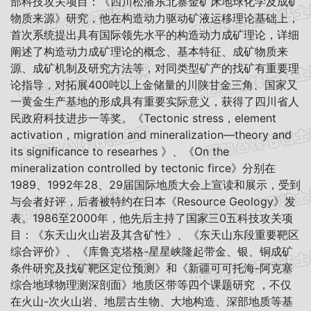
部科技攻关项目：《四川松潘东北寨金矿床地球化学及成矿
物质来源》研究，他在构造动力驱动矿液运移理论基础上，
首次系统提出具有国际领先水平的构造动力成矿理论，详细
阐述了构造动力成矿理论的概念、基本特征、成矿物质来
源、成矿机制及研究方法等，对同类型矿产的找矿有重要理
论指导，对拓展400吨以上金储量的川陕甘金三角、国家又
一黄金生产基地的形成具有重要实际意义，获得了四川省人
民政府科技进步一等奖。《Tectonic stress，element
activation，migration and mineralization—theory and
its significance to researhes 》、《On the
mineralization controlled by tectonic firce》分别在
1989、1992年28、29届国际地质大会上宣读和展示，受到
与会者好评，后者被特约在日本《Resource Geology》发
表。1986至2000年，他先后主持了国家三0五科技攻关项
目：《东天山火山岩及其含矿性》、《东天山东段重要靶区
综合评价》、《库鲁克塔格-星星峡隆起带金、银、铜成矿
条件研究及找矿靶区定位预测》和《新疆可可托海-阿克塞
综合地球物理测深剖面》地质区带等四个课题研究 ，不仅
在火山-次火山岩、地层古生物、大地构造、深部地质等基