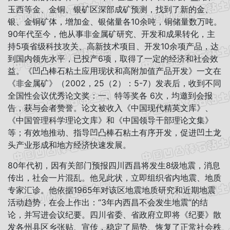
玉西等金、金铜、银矿区深部成矿预测，找到了新的金、
银、金铜矿体，增加金、银储量各10余吨，铜储量数万吨。
90年代至今，他从事非金属矿研究、开发和成果转化，主
持5项省级科技攻关、高新技术项目、开发10余项产品，达
到国内领先水平，已投产6项，取得了一定的经济和社会效
益。《凹凸棒石粘土应用现状和高附加值产品开发》一文在
《非金属矿》（2002，25（2）：5-7）发表后，收到不同
全国性会议优秀论文奖：一、特等奖各 6次，均邀到会报
告，获与会者赞誉。论文被收入《中国现代精英文库》、
《中国管理科学理论文库》和《中国领导干部理论文集》
等；有效地推动、指导凹凸棒石粘土有序开发，促进凹土龙
头产业形成和地方经济快速发展。
80年代初，因有关部门预报四川西昌将发生8级地震，消息
传出，社会一片混乱。他见此状，立即组织省内地震、地质
专家汇诊。他依据1965年对该区地震地质研究和近期地震
活动趋势，在会上作出：“3年内西昌不会发生地震”的结
论，并写进会议纪要。四川省委、省政府立即将《纪要》散
发各州县区乡张贴、宣传，稳定了局势、恢复了正常社会秩