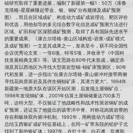
础研究取得了重要进展，编制了新疆第一幅1：50万《库鲁
克塔格-星星峡隆起带金、银、铜矿分布规律及成矿预测
图》，而且在区域成矿、构造动力成矿成岩理论、靶区评价
和优选，用他创导的多元综合数字化信息成矿预测方法进行
区域、矿田和矿区深部成矿预测，取得了具有国际先进水平
的重要成果。《康古尔塔格-黄山区域构造-岩浆-成矿模式
及成矿预测》一文是其成果之一，发表至今，获不同全国性
会议优秀论文奖：一等6项、特等5项，并收录于《中国科
技发展精典文库》等。该文思路在80年代末形成，确定赤
湖及其以西地区为寻找大型斑岩型铜-钼矿床预测区；90年
代初发展，进一步指出“在康古尔塔格-黄山俯冲对接带两侧
寻找花岗质斑岩及其伴生铜钼矿床，其潜力更大”。1994年
新疆第一地质大队在该区开始区测，后发现土屋铜矿点，
1998年发现铜矿体，2001年估算土屋铜储量达700多万
吨，达特大型。不仅验证了他战略性和战术性斑岩铜矿的成
矿预测，还证实了他提出的该带洋中脊、对称花岗斑岩带的
存在和板块双向俯冲机制。1992年，用构造动力成矿理论
总结玉西银矿成矿特征基础上，在同一矿带东段的铅炉子北
找到了新的银矿体；1997年，在红十井、白石滩、盐滩和