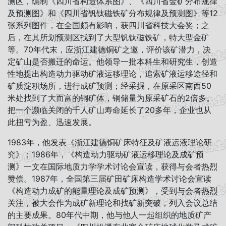
测区，编制《四川省构造体系图》、《四川省金矿分布规律
及预测图》和《四川省钒钛磁铁矿分布规律及预测图》等12
张系列图件，在全国颇有影响，获四川省科技大会奖；之
后，在其所划预测区找到了大型钒钛磁铁矿，特大型金矿
等。70年代末，应浙江建德铜矿之邀，评价该矿潜力，决
定矿山是否搬迁的命运。他领导一批本科生和研究生，创造
性地提出构造动力驱动矿液运移理论，追索矿液运移途径和
矿质淀积场所，进行成矿预测；经采掘，在原采区南西50
米处找到了大而富的铜矿体，铜储量为原采矿石的2倍多。
把一个濒临关闭的千人矿山寿命延长了20多年，企业也从
此扭亏为盈、迅速发展。
1983年，他发表《浙江建德铜矿床特征及矿液运液理论研
究》；1986年，《构造动力驱动矿液运移理论及成矿预
测》一文在国际地质力学学术讨论会宣读，获得与会者热烈
赞偿。1987年，全国第三届矿田矿床构造学术讨论会宣读
《构造动力成矿的能量理论及成矿预测》，受到与会者热烈
关注，被大会作为成矿新理论和找矿新突破，列入会议总结
的主要成果。80年代中期，他与他人一起组织的地质矿产