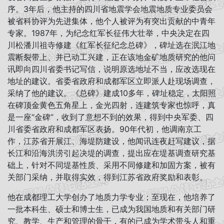
序。3年后，他主持的四川省地震学会地震地质专业委员会
被省科协评为先进集体，他个人被评为有突出贡献的中青年
专家。1987年，为纪念红军长征伟大壮举，中央决定在四
川松潘川祖寺修建《红军长征纪念总碑》，碑址选在泯江地
震断裂带上、并已动工兴建，正在该地金矿地质研究的他问
讯即向四川省委书记写信，说明原选地址不当，应改选现在
地址的建议。省委省政府和成都军区立即派人赴现场调查，
采纳了他的建议。《总碑》建成10多年，碑址稳定，太阳照
在碑顶金黄色五角星上，金光四射，连建筑专家也惊呼，真
是一座“金碑”，收到了意想不到的效果，得到中央军委、四
川省委省政府和成都军区表扬。90年代初，他调南京工
作，江苏省开展江、海堤防建设，他闻讯连夜赶写建议，据
长江和沿海洪涝引起决堤的调查，提出应在堤基调查研究基
础上，针对不同堤基性质、采用不同修建和加固方案，被有
关部门采纳，并取得实效，得到江苏省政府奖励和表彰。
他在成都理工大学创办了地质力学专业；至现在，他培养了
一批本科生、硕士和博士生，已成为我国地质和有关部门研
究、教学、生产和管理的骨干，有的已成为学术带头人和重