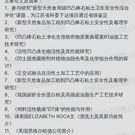
主要论文及成果：
1、参与研究“新型天然食用级凹凸棒石粘土卫生安全性综合
评价”课题，为江苏省科委下达项目通过省级鉴定
2、《新型天然食品加工助剂凹凸棒石粘土安全性及毒理学
研究》
3、《凹凸棒石粘土净化含强致癌物质黄曲霉素B1油脂工艺
技术研究》
4、《活性凹凸体生物活性及其性能研究》
5、《凹土脱色吸附剂对植物油脱色率及化学组分作用的探
讨》
6、《正交试验法在活性土加工工艺中的应用》
7、《新型天然食品加工助剂凹凸棒石粘土安全性及毒理学
研究》
8、《我国卤虾全价蛋白粉及高级卤油脂生产工艺技术研
究》
9、《饲料活性载体“OT体”的性能与作用》
10、译美国ELIZABETH ROCA文《漂洗土及其新功效简
介》
11、《美国恩格尔哈德公司简介》