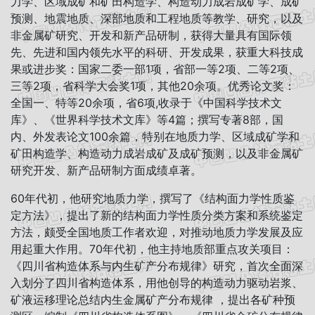
力学、区域成矿和矿田构造学、构造动力成岩成矿学、成矿
预测、地震地质、深部地质和工程地质等教学、研究，以及
非金属矿研究、开发和新产品研制，获得大量具有国际领
先、先进和国内领先水平的科研、开发成果，获重大科技成
果或进步奖：国家二委一部1项，省部一等2项、二等2项、
三等2项，省科学大会奖1项，其他20余项。优秀论文奖：
全国一、特等20余项，省6项,收录于《中国科学技术文
库》、《世界科学技术文库》等4篇；撰写专著8部，国
内、外发表论文100余篇，特别在地质力学、区域成矿学和
矿田构造学、构造动力成岩成矿及成矿预测，以及非金属矿
研究开发、新产品研制方面成绩卓著。
60年代初，他研究地质力学，撰写了《结构面力学性质鉴
定方法》，提出了新的结构面力学性质分类方案和系统鉴定
方法，颇受全国地质工作者欢迎，对推动地质力学发展及应
用起重大作用。70年代初，他主持地质部重点攻关项目：
《四川省构造体系与内生矿产分布规律》研究，首次全面深
入划分了四川省构造体系，用他创导的构造动力驱动岩浆、
矿液运移理论总结内生金属矿产分布规律 ，提出各矿种预