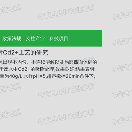
政策法规
支柱产业
科技项目
Cd2+工艺的研究
面体出现不均匀、不连续溶解以及局部四面体硅的
废水中Cd2+的吸附处理,效果良好.结果表明:
40g/L,水样pH=5,超声搅拌20min条件下,