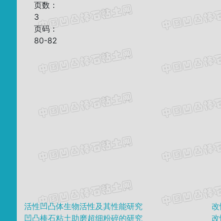
页数：
3
页码：
80-82
活性凹凸体生物活性及其性能研究
改
凹凸棒石粘土助磨超细粉碎的研究
改