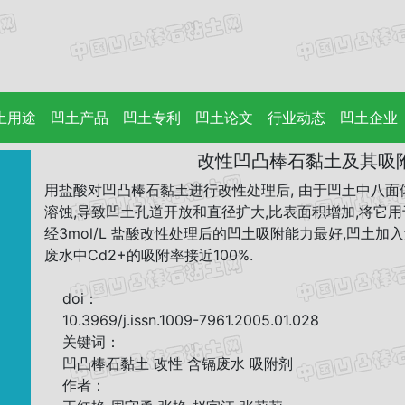
土用途
凹土产品
凹土专利
凹土论文
行业动态
凹土企业
改性凹凸棒石黏土及其吸附
用盐酸对凹凸棒石黏土进行改性处理后, 由于凹土中八
溶蚀,导致凹土孔道开放和直径扩大,比表面积增加,将它用于
经3mol/L 盐酸改性处理后的凹土吸附能力最好,凹土加入量为
废水中Cd2+的吸附率接近100%.
doi：
10.3969/j.issn.1009-7961.2005.01.028
关键词：
凹凸棒石黏土 改性 含镉废水 吸附剂
作者：