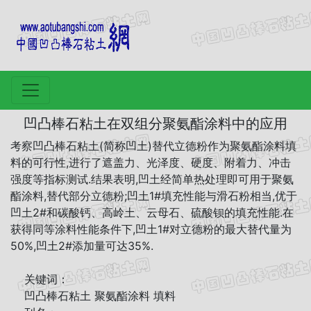
凹凸棒石粘土在双组分聚氨酯涂料中的应用
考察凹凸棒石粘土(简称凹土)替代立德粉作为聚氨酯涂料填
料的可行性,进行了遮盖力、光泽度、硬度、附着力、冲击
强度等指标测试.结果表明,凹土经简单热处理即可用于聚氨
酯涂料,替代部分立德粉;凹土1#填充性能与滑石粉相当,优于
凹土2#和碳酸钙、高岭土、云母石、硫酸钡的填充性能.在
获得同等涂料性能条件下,凹土1#对立德粉的最大替代量为
50%,凹土2#添加量可达35%.
关键词：
凹凸棒石粘土 聚氨酯涂料 填料